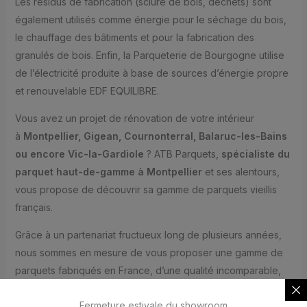
Les résidus de fabrication (sciure de bois, déchets) sont
également utilisés comme énergie pour le séchage du bois,
le chauffage des bâtiments et pour la fabrication des
granulés de bois. Enfin, la Parqueterie de Bourgogne utilise
de l’électricité produite à base de sources d’énergie propre
et renouvelable EDF EQUILIBRE.
Vous avez un projet de rénovation de votre intérieur
à
Montpellier, Gigean, Cournonterral, Balaruc-les-Bains
ou encore Vic-la-Gardiole
? ATB Parquets,
spécialiste du
parquet haut-de-gamme à Montpellier
et ses alentours,
vous propose de découvrir sa gamme de parquets vieillis
français.
Grâce à un partenariat fructueux long de plusieurs années,
nous sommes en mesure de vous proposer une gamme de
parquets fabriqués en France, d’une qualité incomparable,
tout en vous proposant un service de pose à domicile. En
Fermeture estivale du showroom
choisissant
ATB Parquets à Montpellier
, vous faites le