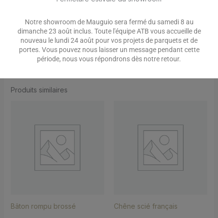
choix d’un partenaire sérieux, efficace, à votre écoute et
Notre showroom de Mauguio sera fermé du samedi 8 au
disponible pour donner vie à vos projets ! N’hésitez pas à
dimanche 23 août inclus. Toute l'équipe ATB vous accueille de
nous solliciter pour une demande de
devis
gratuite et sans
nouveau le lundi 24 août pour vos projets de parquets et de
engagements.
portes. Vous pouvez nous laisser un message pendant cette
période, nous vous répondrons dès notre retour.
Produits similaires
Bâton rompu brossé
Chêne scié français