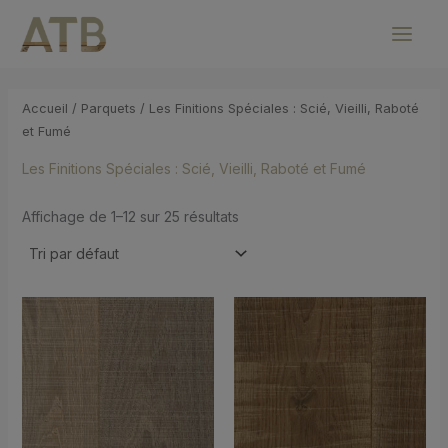
Aller
MAI
au
MEN
contenu
Accueil
/
Parquets
/ Les Finitions Spéciales : Scié, Vieilli, Raboté
et Fumé
Les Finitions Spéciales : Scié, Vieilli, Raboté et Fumé
Affichage de 1–12 sur 25 résultats