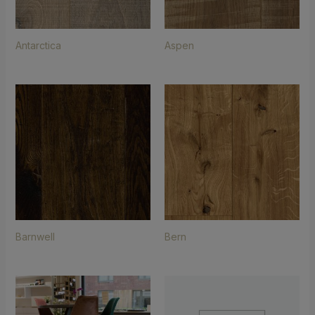
Antarctica
Aspen
Barnwell
Bern