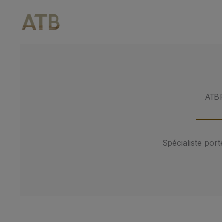
Aller
au
contenu
ATB P
Spécialiste port