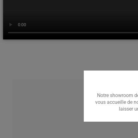
Notre showroom de
vous accueille de n
laisser 
ATB Parquets et por