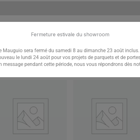
 fentes ou étoiles sur la grande majorité des lames, sans 
occasionnelle picots noirs 3 mm de diamètre et picots clai
Fermeture estivale du showroom
 Mauguio sera fermé du samedi 8 au dimanche 23 août inclus. 
ouveau le lundi 24 août pour vos projets de parquets et de port
un message pendant cette période, nous vous répondrons dès notr