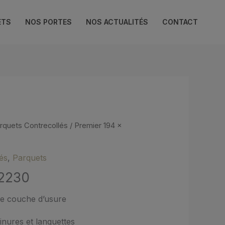
ETS
NOS PORTES
NOS ACTUALITÉS
CONTACT
rquets Contrecollés
/ Premier 194 x
és
,
Parquets
 2230
de couche d’usure
inures et languettes