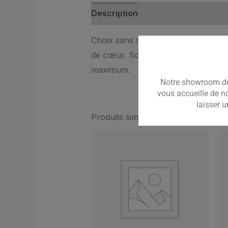
Description
Avis (0)
Choix sans nœuds sans aubier, sans
de cœur. Sont tolérés : de manière 
maximum.
Notre showroom de
vous accueille de n
laisser 
Produits similaires